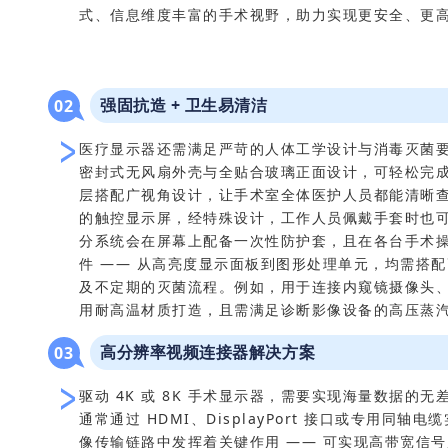
式、信息维度丰富的手术视野，助力实现更安全、更
强固抗造 + 卫生易清洁
0
2
医疗显示器还需满足严苛的人体工学设计与消毒灭菌
密封式无风扇外壳与全贴合玻璃正面设计，可轻松完
层搭配广视角设计，让手术室全体医护人员都能清晰
的触控显示屏，经特殊设计，工作人员佩戴手套时也
分系统会在屏幕上配备一次性防护套，且在各台手术
件 —— 从高亮度显示面板到图形处理单元，均需搭
及不定期的灭菌流程。例如，用于连接内窥镜摄像头
用耐高温材质打造，且需满足诊断影像设备的高压蒸
高分辨率视频连接器解决方案
0
3
驱动 4K 或 8K 手术显示器，需要实现海量数据的
通常通过 HDMI、DisplayPort 接口或专用同
像传输链路中发挥着关键作用 —— 可实现高带宽信