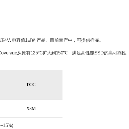
压
4V,
电容值
1
㎌
的产品。目前量产中，可提供样品。
Coverage
从原有
125
℃
扩大到
150
℃
，满足高性能
SSD
的高可靠性
TCC
X8M
~+15%)