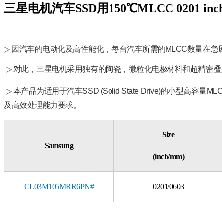
三星电机汽车SSD用150℃MLCC 0201 inc
▷
因汽车的电动化及高性能化，每台汽车所需的
MLCC
数量在急
▷
对此，三星电机采用独有的陶瓷，微粒化电极材料和超精密叠
▷
本产品为适用于汽车
SSD (Solid State Drive)
的小型高容量
ML
及高效处理能力要求。
Size
Samsung
(inch/mm)
CL03M105MRR6PN#
0201/0603