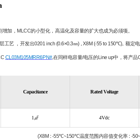
h
剧增加，
MLCC
的小型化，高温化及容量的扩大也成为必须项。
层工艺
，开发出
0201 inch (0.6×0.3
㎜
) , X8M (-55 to 150
℃
),
额定电
CC
CL03M105MRR6PN#
,
在同样电容量
/
电压的
Line up
中，将产品
Capacitance
Rated Voltage
1
㎌
4Vdc
(X8M : -55
℃
~150
℃
温度范围内容值变化率
: -50