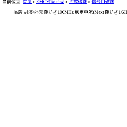
当前位置:
首页
EMC对策产品
片式磁珠
信号用磁珠
>
>
>
品牌
封装/外壳
阻抗@100MHz
额定电流(Max)
阻抗@1GH