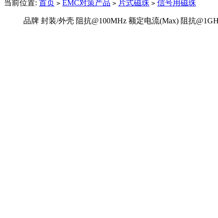
当前位置:
首页
EMC对策产品
片式磁珠
信号用磁珠
>
>
>
品牌
封装/外壳
阻抗@100MHz
额定电流(Max)
阻抗@1GH