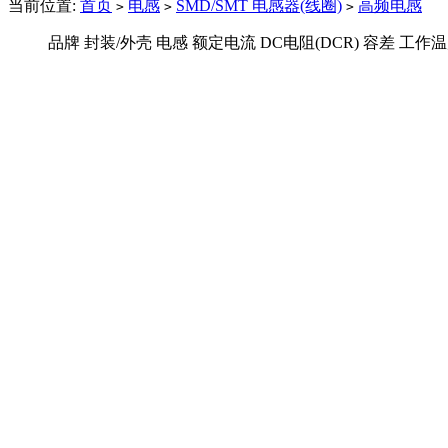
当前位置:
首页
电感
SMD/SMT 电感器(线圈)
高频电感
>
>
>
品牌
封装/外壳
电感
额定电流
DC电阻(DCR)
容差
工作温