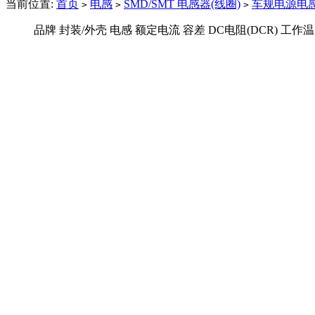
当前位置:
首页
电感
SMD/SMT 电感器(线圈)
车规电源电
>
>
>
品牌
封装/外壳
电感
额定电流
容差
DC电阻(DCR)
工作温