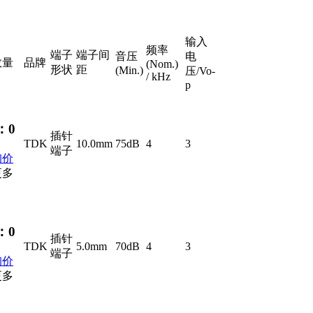
输入
频率
端子
端子间
音压
电
数量
品牌
(Nom.)
形状
距
(Min.)
压/Vo-
/ kHz
p
：
0
插针
TDK
10.0mm
75dB
4
3
端子
询价
更多
：
0
插针
TDK
5.0mm
70dB
4
3
端子
询价
更多