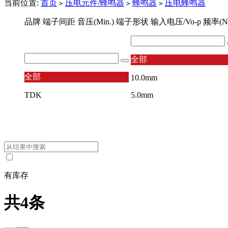
当前位置:
首页
压电元件/蜂鸣器
蜂鸣器
压电蜂鸣器
>
>
>
品牌
端子间距
音压(Min.)
端子形状
输入电压/Vo-p
频率(No
全部
全部
10.0mm
TDK
5.0mm
有库存
共4条