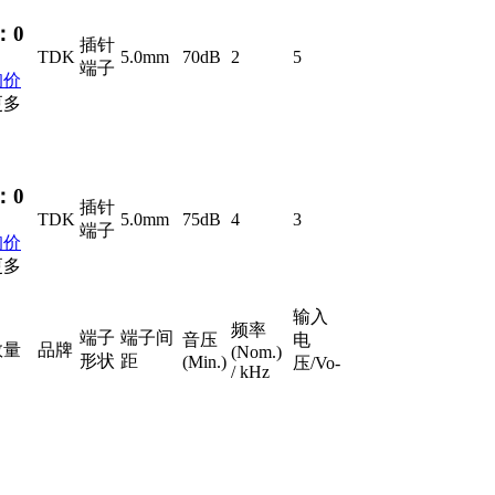
：
0
插针
TDK
5.0mm
70dB
2
5
端子
询价
更多
：
0
插针
TDK
5.0mm
75dB
4
3
端子
询价
更多
输入
频率
端子
端子间
音压
电
数量
品牌
(Nom.)
形状
距
(Min.)
压/Vo-
/ kHz
p
：
0
插针
TDK
10.0mm
75dB
4
3
端子