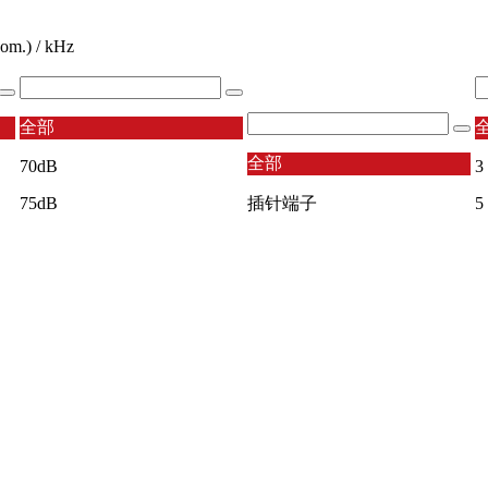
m.) / kHz
全部
全部
70dB
3
75dB
插针端子
5