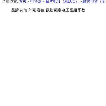
当前位置:
首页
电容器
贴片电容（MLCC）
贴片电容（车
>
>
>
品牌
封装/外壳
容值
容差
额定电压
温度系数