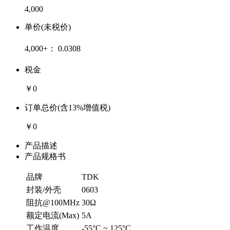
4,000
单价(未税价)
4,000+：
0.0308
税金
￥0
订单总价(含13%增值税)
￥0
产品描述
产品规格书
品牌
TDK
封装/外壳
0603
阻抗@100MHz
30Ω
额定电流(Max)
5A
工作温度
-55°C ~ 125°C