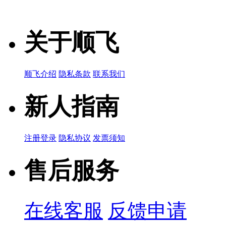
产品简说：
COMMON MODE FILTERS
关于顺飞
ACM4520V-
142-2P-T00
顺飞介绍
隐私条款
联系我们
新人指南
品牌名称：TDK
产品简说：
CMC 1A 2LN 1.4 KOHM SMD AEC-Q200
注册登录
隐私协议
发票须知
ACM2012-10
售后服务
2P-T001
品牌名称：TDK
在线客服
反馈申请
产品简说：
FILTER 1000Ωat10MHz 0.19A 1.5Ω