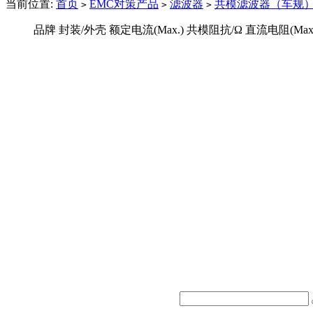
当前位置:
首页
EMC对策产品
滤波器
共模滤波器（车规
>
>
>
品牌
封装/外壳
额定电流(Max.)
共模阻抗/Ω
直流电阻(Max.