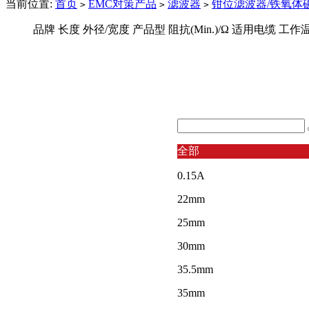
当前位置:
首页
EMC对策产品
滤波器
钳位滤波器/铁氧体
>
>
>
品牌
长度
外径/宽度
产品型
阻抗(Min.)/Ω
适用电缆
工作
全部
0.15A
22mm
25mm
30mm
35.5mm
35mm