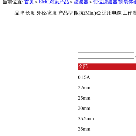
当前位置:
首页
EMC对策产品
滤波器
钳位滤波器/铁氧体
>
>
>
品牌
长度
外径/宽度
产品型
阻抗(Min.)/Ω
适用电缆
工作
全部
0.15A
22mm
25mm
30mm
35.5mm
35mm