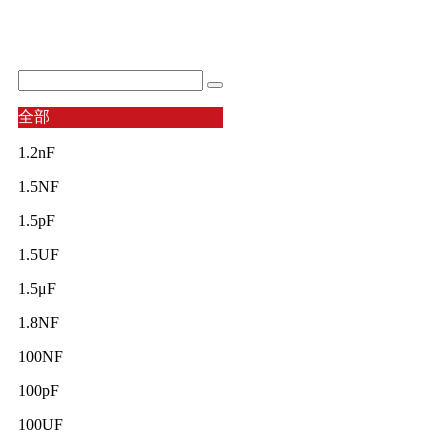
全部
1.2nF
1.5NF
1.5pF
1.5UF
1.5μF
1.8NF
100NF
100pF
100UF