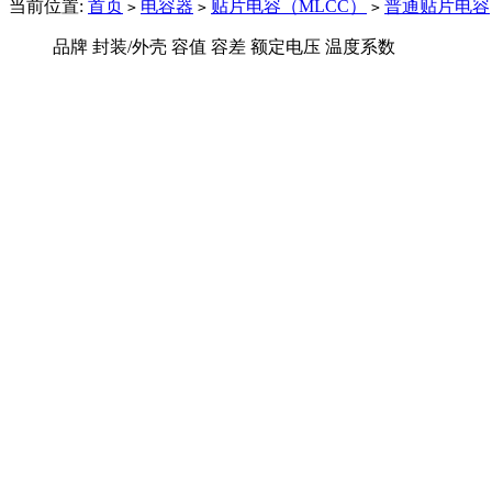
当前位置:
首页
电容器
贴片电容（MLCC）
普通贴片电容
>
>
>
品牌
封装/外壳
容值
容差
额定电压
温度系数